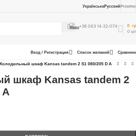
Українська
Русский
Proximo
0
г
+38 063 14-32-074
0
шт
Вход / Регистрация
Список желаний
Сравнен
Холодильный шкаф Kansas tandem 2 S1 080/205 D A
й шкаф Kansas tandem 2
 A