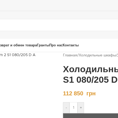
зврат и обмен товара
Гранты
Про нас
Контакты
Главная
/
Холодильные шкафы
/
Холодильны
S1 080/205 D
112 850
грн
-
+