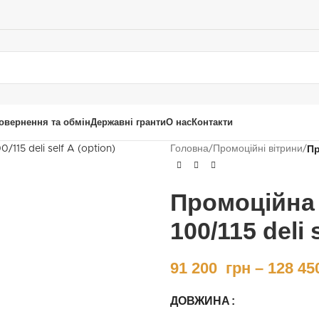
овернення та обмін
Державні гранти
О нас
Контакти
Пр
Головна
/
Промоційні вітрини
/
Промоційна 
100/115 deli 
91 200
грн
–
128 45
ДОВЖИНА