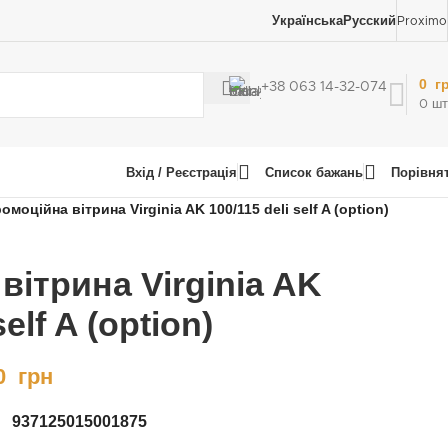
Українська
Русский
Proximo
0
г
+38 063 14-32-074
0
шт
Вхід / Реєстрація
Список бажань
Порівня
омоційна вітрина Virginia AK 100/115 deli self A (option)
вітрина Virginia AK
self A (option)
0
грн
937
1250
1500
1875