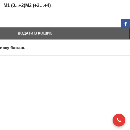
M1 (0...+2)
M2 (+2…+4)
ДОДАТИ В КОШИК
писку бажань
📞