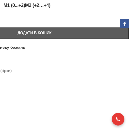
M1 (0...+2)
M2 (+2…+4)
ДОДАТИ В КОШИК
писку бажань
гірки)
📞