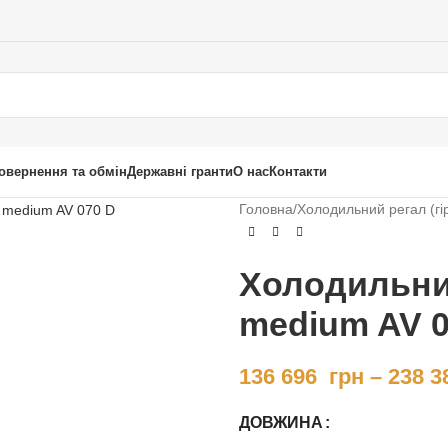
овернення та обмін
Державні гранти
О нас
Контакти
Головна
/
Холодильний регал (гі
Холодильний
medium AV 0
136 696
грн
–
238 3
ДОВЖИНА