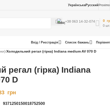
Українська
Русский
Proximo
0
г
+38 063 14-32-074
0
шт
Вхід / Реєстрація
Список бажань
Порівня
рки)
/
Холодильний регал (гірка) Indiana medium AV 070 D
 регал (гірка) Indiana
70 D
83
грн
937
1250
1500
1875
2500